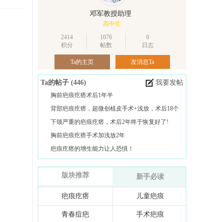
邓军教授助理
高中生
2414
1076
0
积分
帖数
日志
Ta的主页
发消息Ta
Ta的帖子
(446)
我要发帖
胸前疤痕疙瘩术后1年半
背部疤痕疙瘩，超微创植皮手术+浅放，术后18个
月！
下颌严重的疤痕疙瘩，术后2年终于恢复好了!
胸前疤痕疙瘩手术加浅放2年
疤痕疙瘩的增生能力让人恐惧！
版块推荐
新手必读
疤痕疙瘩
儿童疤痕
青春痘疤
手术疤痕