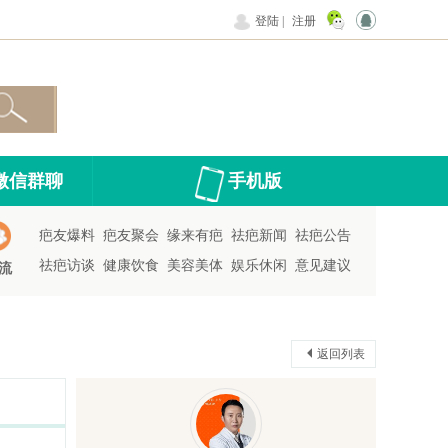
登陆
|
注册
微信群聊
手机版
疤友爆料
疤友聚会
缘来有疤
祛疤新闻
祛疤公告
祛疤访谈
健康饮食
美容美体
娱乐休闲
意见建议
流
返回列表