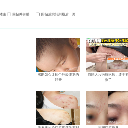
楼主
回帖并转播
回帖后跳转到最后一页
求助怎么让这个疤痕恢复的
前胸大片疤痕疙瘩，终于
好些
救了
看看浅放治疤痕疙瘩效果到
眉间疤痕修复