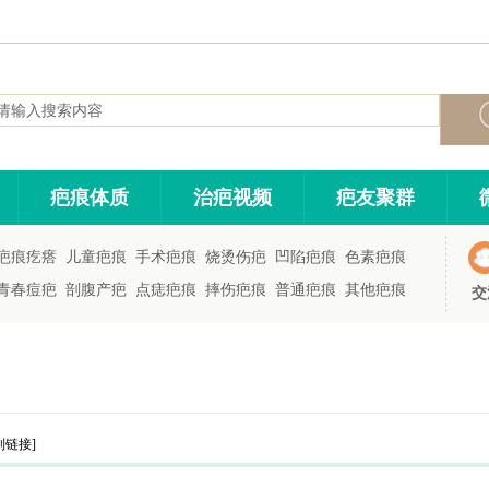
疤痕体质
治疤视频
疤友聚群
疤痕疙瘩
儿童疤痕
手术疤痕
烧烫伤疤
凹陷疤痕
色素疤痕
青春痘疤
剖腹产疤
点痣疤痕
摔伤疤痕
普通疤痕
其他疤痕
交
制链接]