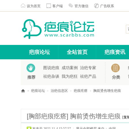
设为首页
客户端
官方微信
广告联系
疤痕论坛
全站首页
疤痕资讯
图说疤痕
成功案例
治疤专家
祛疤杂谈
我为疤狂
祛疤产品
推荐
分类
»
疤痕论坛
›
治疤信息区
›
疤痕疙瘩
›
胸前烫伤增生疤痕
疤
痕
[胸部疤痕疙瘩]
胸前烫伤增生疤痕
论
[复
坛
发表于 2022-11-4 15:57:57
|
显示全部楼层
来自： 中国