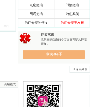
点痣疤痕
凹陷疤痕
图说疤痕
治疤案例
治疤专家孙便友
治疤专家王友彬
举报
疤痕疙瘩
收集瘢痕疙瘩的各方面资料以及护理
须知。
发表帖子
返回列表
高级模式