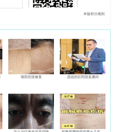
本版积分规则
有
颈部疤痕修复
进战疤狂阿国直播间
怎么治疗激光还是切除
前胸肩胛疤痕疙瘩十几年，