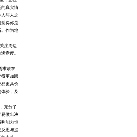
杨东运教授-助理
场的真实情
颈部疤痕修复
种人与人之
额部张力大，术中减张极其重要，只有
们觉得你是
减张做足了，线痕变宽的风险才会大大
石。作为地
降低。 ...
蔡景龙疤痕治疗
关注周边
关于瘢痕疙瘩的5大「谣言」与真
的满意度。
在皮肤健康的领域里，瘢痕疙瘩一直是
相
许多人关注的焦点。由于医学知识的专
业性和信息传 ...
需求放在
李高令
变得更加顺
疤痕论坛2026年8月3日心情签到记
交易更具价
我今天最想说:「该会员没有填写今日想
录专贴
的体验，及
说内容.」. ...
，充分了
李高令
容易做出决
疤痕论坛2026年8月2日心情签到记
谈判能力也
我今天最想说:「该会员没有填写今日想
录专贴
说内容.」. ...
我反思与提