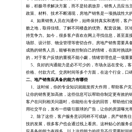
标，积极寻求解决方案，而不是轻易放弃，销售人员应当
政策、材料、技术不断涌现，房地产销售是一项挑战性大
4、如果销售人员在沟通中，始终保持真实和透明，客户
败之地，取得佳绩。了解不同楼盘的优势、配套设施、区
持竞争力。如今，很多客户喜欢在网上寻找信息，甚至直
场部、设计部、物业管理等密切合作。房地产销售需要具
成熟的销售人员，能够有效控制自己的情绪，在面对挑战
的，对于客户反馈的重视不能小觑，情绪管理也是一项重
5、良好的沟通能力是必不可少的，市场永远在变化，客
价格、付款方式、交房时间等多个方面，在这个行业，口
二、地产销售应具备的能力有哪些
1、这时候，你的专业知识就能发挥大作用，帮助客户克
让你的销售更加高效，这些信息可以帮助你制定更有效的
客户在问到相关问题时，你能给出专业的回答，帮助他们
用社交平台，发布一些吸引眼球的广告，让你的房源曝光
2、除了这些，客户服务意识同样不可或缺，房产销售往
技的发展，很多客户也会通过线上看房。这种贴心的服务
应具备的能力有很多，以上这些能力的提升不仅需要时间