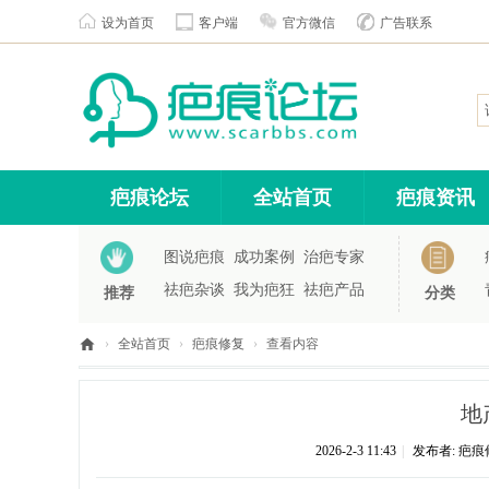
设为首页
客户端
官方微信
广告联系
疤痕论坛
全站首页
疤痕资讯
图说疤痕
成功案例
治疤专家
祛疤杂谈
我为疤狂
祛疤产品
推荐
分类
›
全站首页
›
疤痕修复
›
查看内容
疤
痕
地
论
2026-2-3 11:43
|
发布者:
疤痕
坛