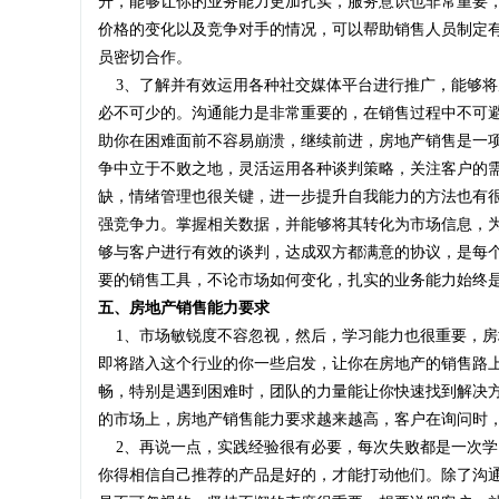
升，能够让你的业务能力更加扎实，服务意识也非常重要
价格的变化以及竞争对手的情况，可以帮助销售人员制定
员密切合作。
3、了解并有效运用各种社交媒体平台进行推广，能够将
必不可少的。沟通能力是非常重要的，在销售过程中不可
助你在困难面前不容易崩溃，继续前进，房地产销售是一
争中立于不败之地，灵活运用各种谈判策略，关注客户的
缺，情绪管理也很关键，进一步提升自我能力的方法也有
强竞争力。掌握相关数据，并能够将其转化为市场信息，
够与客户进行有效的谈判，达成双方都满意的协议，是每
要的销售工具，不论市场如何变化，扎实的业务能力始终
五、房地产销售能力要求
1、市场敏锐度不容忽视，然后，学习能力也很重要，房
即将踏入这个行业的你一些启发，让你在房地产的销售路
畅，特别是遇到困难时，团队的力量能让你快速找到解决
的市场上，房地产销售能力要求越来越高，客户在询问时
2、再说一点，实践经验很有必要，每次失败都是一次学
你得相信自己推荐的产品是好的，才能打动他们。除了沟