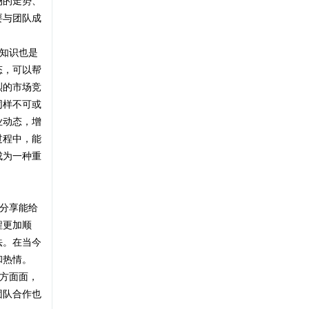
场的走势、
蔡景龙疤痕治疗
要与团队成
点阵激光能治疗哪些疤痕？做完之
1.有患者朋友问：哪些类型的疤痕可以做
后疤痕会变
知识也是
点阵激光？ 今天给大家讲一讲点阵激光
可以修复 ...
态，可以帮
北京疤康医生
烈的市场竞
看看浅放治疤痕疙瘩效果到底怎么
同样不可或
浅放SRT治疤痕疙瘩 向内： 阻断供养 抑
业动态，增
样？
制成纤维细胞 色沉会逐渐淡化 向外： ...
过程中，能
成为一种重
李高令
疤痕论坛2026年8月1日心情签到记
我今天最想说:「该会员没有填写今日想
录专贴
分享能给
说内容.」. ...
程更加顺
蔡景龙疤痕治疗
法。在当今
同样是破损伤口，口腔创面几乎不
和热情。
生活里大家都会有这样的疑惑：吃饭不
留疤，皮肤
方面面，
小心咬到嘴唇、口腔溃疡、拔牙创口，
团队合作也
哪怕创面破溃 ...