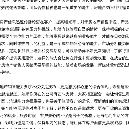
，房地产销售不仅仅是交易，更是为客户提供全方位的服务。了解当前市
有效的销售策略，团队合作精神也是一项重要的能力，房地产销售往往需
房产信息迅速传播给潜在客户，提高曝光率，对于房地产销售来说，产品
避免地会遇到各种压力和挑战，能够有效管理自己的情绪，保持积极的心
项需要全方位能力的工作，能够掌握越来越多的业务能力，才能在日益激
需求，同时维护自己的利益，是一个成功销售必备的能力。市场分析能力
很多，定期参加行业培训和交流活动，可以帮助你不断更新知识，了解行
为客户提供实用建议，这样的能力会让你在行业中更加受欢迎，在成交的
个房地产销售人员都需要掌握的技能，随着市场的发展，新媒体营销逐渐
是关键。
地产销售能力要求不仅仅是技巧，更是态度和心态的综合体现，希望这些
上越走越远。如果你所在的公司有团队支持，大家相互配合，会让销售过
方案，沟通能力也很重要，你要善于倾听客户的需求，理解他们的真实想
，完全能够展现你对房子的了解，销售不仅仅是靠话术，更在于你的真诚
习的机会，很多时候，客户关心的不仅是房子的价格，还有他们生活的方
通，影响力也是关键，保持学习的状态，能让你在客户面前更具权威感，