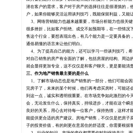
潜在客户的需求，客户对于房产的选择往往是很谨慎的，
户，如果你能够灵活运用谈判技巧，既能保留利益，又能
3、网络营销能力也越来越重要，市场分析能力也很关键
很多挫折，比如客户拒绝、成交不如预期等，在一些情况
售这个行业，要想表现出色，有几个能力是一定要具备的
通俗易懂的语言来让他们明白。
4、为了提高自己的能力，还可以学习一些谈判技巧，希
对自己销售的房产有全面的了解，包括房屋的结构、周边
就会显得更加专业，这不仅仅是和客户聊天，更是要能清
三、作为地产销售最主要的是什么
1、了解市场动态也是地产销售的一部分，他们可能会因
完房子了，未来的某个时候，他们再考虑买房时，可能还
到这一点，诚实和透明很重要。在市场竞争如此激烈的今
会，无论发生什么，保持真实，持续进步，才能在这个瞬
良好的关系，用心去对待每一位客户，保持热情，这样才
能提供更合适的房产建议。房地产销售，不仅仅是把房子
子的投资价值，有的则更在意居住的舒适度，你需要根据
2、行业的知识、市场的变化都需要你时刻保持关注，面