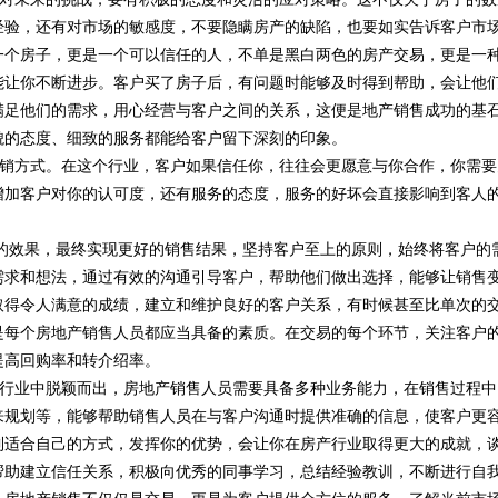
经验，还有对市场的敏感度，不要隐瞒房产的缺陷，也要如实告诉客户市
一个房子，更是一个可以信任的人，不单是黑白两色的房产交易，更是一
能让你不断进步。客户买了房子后，有问题时能够及时得到帮助，会让他
满足他们的需求，用心经营与客户之间的关系，这便是地产销售成功的基
貌的态度、细致的服务都能给客户留下深刻的印象。
销方式。在这个行业，客户如果信任你，往往会更愿意与你合作，你需要
增加客户对你的认可度，还有服务的态度，服务的好坏会直接影响到客人
的效果，最终实现更好的销售结果，坚持客户至上的原则，始终将客户的
需求和想法，通过有效的沟通引导客户，帮助他们做出选择，能够让销售
取得令人满意的成绩，建立和维护良好的客户关系，有时候甚至比单次的
是每个房地产销售人员都应当具备的素质。在交易的每个环节，关注客户
提高回购率和转介绍率。
行业中脱颖而出，房地产销售人员需要具备多种业务能力，在销售过程中
来规划等，能够帮助销售人员在与客户沟通时提供准确的信息，使客户更
到适合自己的方式，发挥你的优势，会让你在房产行业取得更大的成就，
帮助建立信任关系，积极向优秀的同事学习，总结经验教训，不断进行自