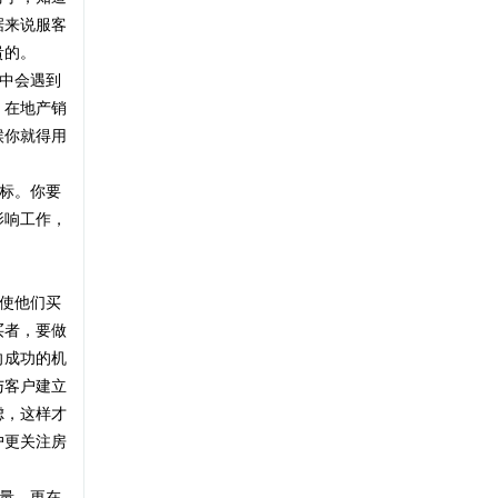
据来说服客
李高令
疤痕论坛2026年8月5日心情签到记
贵的。
我今天最想说:「该会员没有填写今日想
中会遇到
录专贴
说内容.」. ...
。在地产销
候你就得用
北京疤康医生
前胸大片疤痕疙瘩，终于有救了
标。你要
从一个小米粒大小，到逐渐扩散成一大
影响工作，
片，这位患者胸前的疤痕疙瘩，困扰了
他2年多。 ...
蔡景龙疤痕治疗
手术留疤太愁人？拆线后护理有学
使他们买
拆线后可以通过以下方法让疤痕变淡：
买者，要做
问，淡化防
1.外用药物 - 拆线后1-2周内继续使用促进
向成功的机
创面 ...
与客户建立
李高令
虑，这样才
疤痕论坛2026年8月4日心情签到记
户更关注房
我今天最想说:「该会员没有填写今日想
录专贴
说内容.」. ...
量，更在