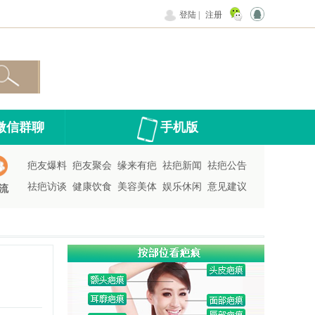
登陆
|
注册
微信群聊
手机版
疤友爆料
疤友聚会
缘来有疤
祛疤新闻
祛疤公告
祛疤访谈
健康饮食
美容美体
娱乐休闲
意见建议
流