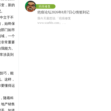
万变，新的
疤痕修复
况。
疤痕论坛2026年8月7日心情签到记
中立于不
我今天最想说:「疤痕修复
录专贴
www.scarbbs.com」. ...
前，始终保
他部门如市
蔡景龙疤痕治疗
领域，一个
为什么部分患者术后会感觉刀口发
是非常重要
术后患者感觉刀口发痒，主要有以下几
痒呢？
自我能力。
方面原因： 1.伤口愈合 在伤口愈合的过
常涉及到
程中，会 ...
蔡景龙疤痕治疗
面部抓伤、擦伤怎样做才能不留
技巧，能
生活中面部抓伤、擦伤很常见，尤其是
疤？
小孩子。大多抓伤、擦伤都不严重，但
机。这样，
如果处理不当 ...
你要懂得运
李高令
疤痕论坛2026年8月6日心情签到记
，随着科
我今天最想说:「该会员没有填写今日想
录专贴
，地产销售
说内容.」. ...
对手，知道