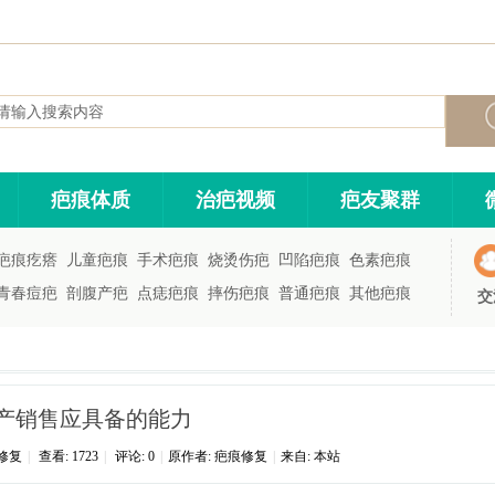
疤痕体质
治疤视频
疤友聚群
疤痕疙瘩
儿童疤痕
手术疤痕
烧烫伤疤
凹陷疤痕
色素疤痕
青春痘疤
剖腹产疤
点痣疤痕
摔伤疤痕
普通疤痕
其他疤痕
交
产销售应具备的能力
修复
|
查看:
1723
|
评论: 0
|
原作者: 疤痕修复
|
来自: 本站