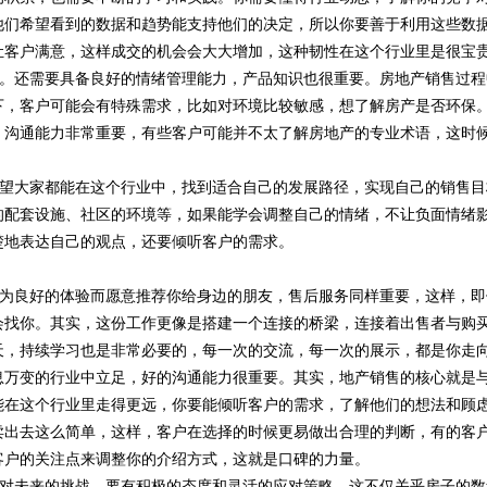
他们希望看到的数据和趋势能支持他们的决定，所以你要善于利用这些数
让客户满意，这样成交的机会会大大增加，这种韧性在这个行业里是很宝
。还需要具备良好的情绪管理能力，产品知识也很重要。房地产销售过程
下，客户可能会有特殊需求，比如对环境比较敏感，想了解房产是否环保
，沟通能力非常重要，有些客户可能并不太了解房地产的专业术语，这时
望大家都能在这个行业中，找到适合自己的发展路径，实现自己的销售目
的配套设施、社区的环境等，如果能学会调整自己的情绪，不让负面情绪
楚地表达自己的观点，还要倾听客户的需求。
为良好的体验而愿意推荐你给身边的朋友，售后服务同样重要，这样，即
会找你。其实，这份工作更像是搭建一个连接的桥梁，连接着出售者与购
天，持续学习也是非常必要的，每一次的交流，每一次的展示，都是你走
息万变的行业中立足，好的沟通能力很重要。其实，地产销售的核心就是
能在这个行业里走得更远，你要能倾听客户的需求，了解他们的想法和顾
卖出去这么简单，这样，客户在选择的时候更易做出合理的判断，有的客
客户的关注点来调整你的介绍方式，这就是口碑的力量。
对未来的挑战，要有积极的态度和灵活的应对策略。这不仅关乎房子的数