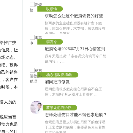
哎烦恼
求助怎么让这个疤痕恢复的好些
快两岁的宝宝磕伤后没有缝针留下疤
痕，该怎么护理，求支招，感觉前段有
点凹陷，后段有 ...
李高令
络推广技
疤痕论坛2026年7月31日心情签到
的信息，让
我今天最想说:「该会员没有填写今日想
市场动态、
记录专贴
说内容.」. ...
拒绝、投诉
自己的销售
杨东运教授-助理
意，客户在
眉间疤痕修复
的时候，本
眉间疤痕很多疤友担心后期会不会压
眉，术后9个月从图片上看没有 ...
售人员的
蔡景龙疤痕治疗
怎样处理伤口才能不留色素疤痕？
也应当被
色素疤痕是指皮肤损伤后留下的色泽易
驱动力也是
于正常皮肤的疤痕，主要是色素沉着性
持自己的目
疤痕和色素脱 ...