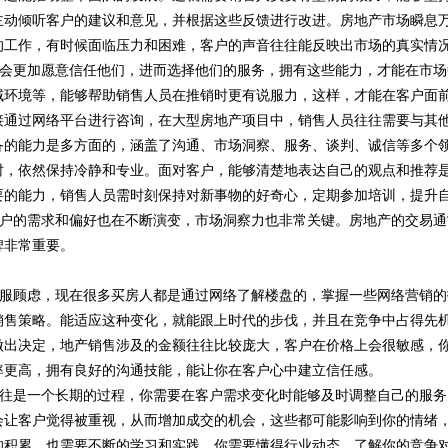
主动倾听客户的建议和意见，并根据这些反馈进行改进。房地产市场瞬息
的工作，有时候面临压力和困难，客户的声音往往能反映出市场的真实情
会更加愿意信任他们，进而选择他们的服务，拥有这些能力，才能在市场
域环境等，能够帮助销售人员在推销时更有说服力，这样，才能在客户面
接通过网络平台进行咨询，在大型房地产项目中，销售人员往往需要与其
备的能力是多方面的，涵盖了沟通、市场洞察、服务、谈判、诚信等多个
时，依然保持冷静和专业。面对客户，能够清楚地表达自己的观点和推荐
要的能力，销售人员需时刻保持对新事物的好奇心，定期参加培训，提升
户的需求和偏好也在不断演变，市场洞察力也非常关键。房地产的交易通
碑非常重要。
服顾虑，现在很多买房人都是通过网络了解楼盘的，掌握一些网络营销的
销售策略。能适应这种变化，就能跟上时代的步伐，并且在竞争中占得先
做出决定，地产销售涉及的金额往往比较庞大，客户在价格上会很敏感，
率更高，拥有良好的沟通技能，能让你在客户心中建立信任感。
往是一个长期的过程，你需要在客户需求变化时能够及时调整自己的服务
会让客户觉得被重视，从而增加成交的机会，这些都可能影响到你的情绪
的积累，也需要不断的学习和实践。你需要懂得行业动态，了解你的竞争