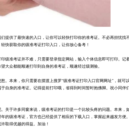
我们提供了最快速的入口，让你可以轻快打印你的准考证。不必再担忧找
，轻快获取你的级准考证打印入口，让你放心备考！
打印级准考证并不难，只需要登录指定网站，输入个体信息即可打印。记
希望大众都能顺遂打印到自身的准考证，顺遂经过级测验。
愁。本来，你只需要在摆渡上搜罗“级准考证打印入口官网网址”，就可
属于自身的准考证。记得提前打印哦，省得到时间暂时抱佛脚。祝小同伴
吧。关于许多同窗来说，级准考证的打印是一个比较头疼的问题。本来，
对年的级准考证，官方也已经提供了相应的下载入口，掌握起来越发方便
或许取得优越的得益。加油！