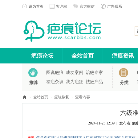
设为首页
客户端
官方微信
广告联系
疤痕论坛
全站首页
疤痕资讯
图说疤痕
成功案例
治疤专家
祛疤杂谈
我为疤狂
祛疤产品
推荐
分类
›
全站首页
›
痘坑修复
›
查看内容
疤
六级准
痕
2024-11-25 12:39
|
发布者:
疤
论
坛
摘要
: 你是否在找“六级准考证打印入口官网2022”相关内容？