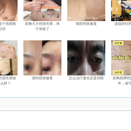
这个疤痕恢
前胸大片疤痕疙瘩，终
颈部疤痕修复
进战疤狂
好些
于有救了
疤痕疙瘩效
眉间疤痕修复
怎么治疗激光还是切除
前胸肩胛疤
怎么样？
年，保