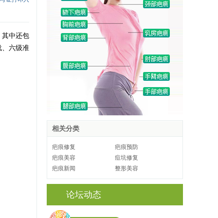
，其中还包
载、六级准
相关分类
疤痕修复
疤痕预防
疤痕美容
痘坑修复
疤痕新闻
整形美容
论坛动态