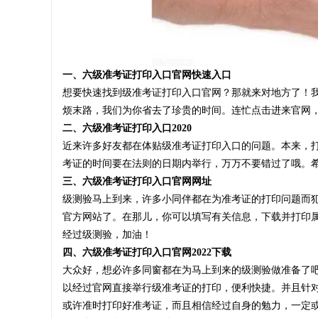
一、六级准考证打印入口官网快速入口
想要快速找到级准考证打印入口官网？那就来对地方了！
烦末路，我们为你省去了珍贵的时间。连忙点击进来官网
二、六级准考证打印入口2020
近来许多好友都在体贴级准考证打印入口的问题。本来，
考证的时间要在法则的日期内举行，万万不要错过了哦。
三、六级准考证打印入口官网网址
级测验马上到来，许多小同伴都在为准考证的打印问题而犯
官方网站了。在那儿，你可以填写有关信息，下载并打印
经过级测验，加油！
四、六级准考证打印入口官网2022下载
大众好，想必许多同窗都在为马上到来的级测验做准备了
以经过官网直接举行级准考证的打印，便利快捷。并且针
或许准时打印好准考证，而且相信经过自身的勉力，一定