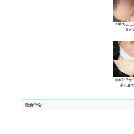
求助怎么让
复的
看看浅放治
果到底
最新评论