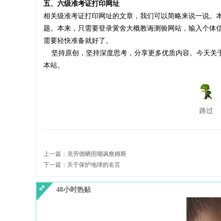
五、六级准考证打印网址
相关级准考证打印网址的文章，我们可以简略来说一说。
题。本来，只需要登录黉舍大概教诲测验网站，输入个体
需要轻快准备就好了。
坚持原创，坚持深度思考，分享更多优质内容。今天关于“
本站。
路过
上一篇：
克劳德晒照嘲讽詹姆斯
下一篇：
关于保护地球的名言
48小时热贴