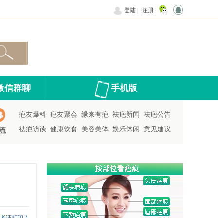
登陆
|
注册
微信群聊
手机版
疤友爆料
疤友聚会
缘来有疤
祛疤新闻
祛疤公告
祛疤访谈
健康饮食
美容美体
娱乐休闲
意见建议
流
准考证打印入