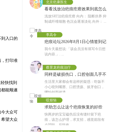
北京疤康医生
看看浅放治疤痕疙瘩效果到底怎么
浅放SRT治疤痕疙瘩 向内： 阻断供养 抑
样？
制成纤维细胞 色沉会逐渐淡化 向外： ...
李高令
不到入口的
疤痕论坛2026年8月1日心情签到记
我今天最想说:「该会员没有填写今日想
录专贴
说内容.」. ...
着，打印准
蔡景龙疤痕治疗
同样是破损伤口，口腔创面几乎不
生活里大家都会有这样的疑惑：吃饭不
以轻快找到
留疤，皮肤
小心咬到嘴唇、口腔溃疡、拔牙创口，
们都能顺遂
哪怕创面破溃 ...
哎烦恼
求助怎么让这个疤痕恢复的好些
如今大众可
快两岁的宝宝磕伤后没有缝针留下疤
。希望大众
痕，该怎么护理，求支招，感觉前段有
点凹陷，后段有 ...